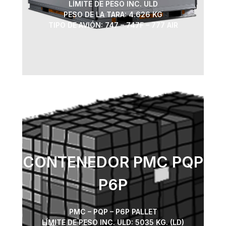
LÍMITE DE PESO INC. ULD
PESO DE LA TARA: 4.626 KG
TIPO DE AVIÓN: 747 – 747F – 777 AIR
CONTENEDOR PMC PQP
P6P
PMC – PQP – P6P PALLET
LÍMITE DE PESO INC. ULD: 5035 KG. (LD)