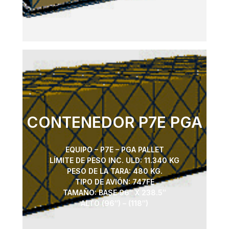
CONTENEDOR P7E PGA
EQUIPO – P7E – PGA PALLET
LÍMITE DE PESO INC. ULD: 11.340 KG
PESO DE LA TARA: 480 KG.
TIPO DE AVIÓN: 747FE
TAMAÑO: BASE 96″ X 238.5″
ALTO (96″) – (118″)