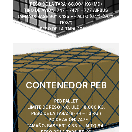
PESO DE LA TARA: 68.004 KG (MD)
TIPO DE AVIÓN: 747 – 747F – 777 AIRBUS
TAMAÑO: BASE 96″ X 125 » – ALTO (64″)-(96″)-
(108″)
PESO DE LA TARA: 105 KG
CONTENEDOR PEB
PEB PALLET
LÍMITE DE PESO INC. ULD: 18.000 KG.
PESO DE LA TARA: (B-HH – 1.3 KG.)
TIPO DE AVIÓN: 747F
TAMAÑO: BASE 53″ X 88 » – ALTO 84″
PESO DE LA TARA: 55 KG