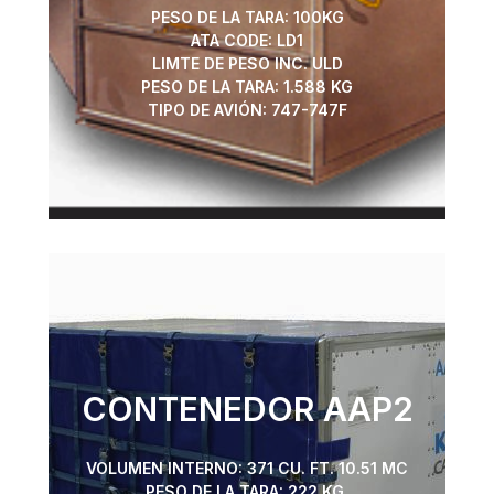
PESO DE LA TARA: 100KG
ATA CODE: LD1
LIMTE DE PESO INC. ULD
PESO DE LA TARA: 1.588 KG
TIPO DE AVIÓN: 747-747F
CONTENEDOR AAP2
VOLUMEN INTERNO: 371 CU. FT. 10.51 MC
PESO DE LA TARA: 222 KG.