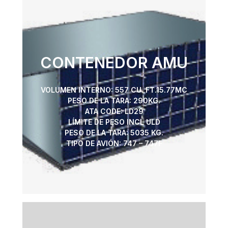
CONTENEDOR AMU
VOLUMEN INTERNO: 557 CU. FT.15.77MC
PESO DE LA TARA: 290KG.
ATA CODE: LD29
LÍMITE DE PESO INCL ULD
PESO DE LA TARA: 5035 KG.
TIPO DE AVIÓN: 747 – 747F