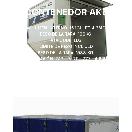
CONTENEDOR AKE
VOLUMEN INTERNO: 152CU. FT.4.3MC
PESO DE LA TARA: 100KG.
ATA CODE: LD3
LÍMITE DE PESO INCL ULD
PESO DE LA TARA: 1588 KG.
TIPO DE AVIÓN: 747 – 747F – 777 – AIRBUS